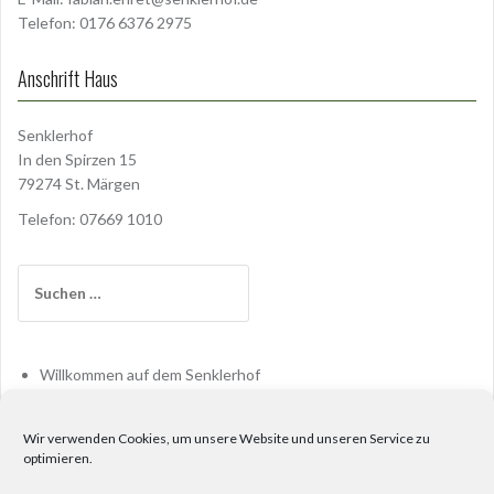
Telefon: 0176 6376 2975
Anschrift Haus
Senklerhof
In den Spirzen 15
79274 St. Märgen
Telefon: 07669 1010
Suchen
nach:
Willkommen auf dem Senklerhof
Haus
Verein
Wir verwenden Cookies, um unsere Website und unseren Service zu
optimieren.
Blog
Links