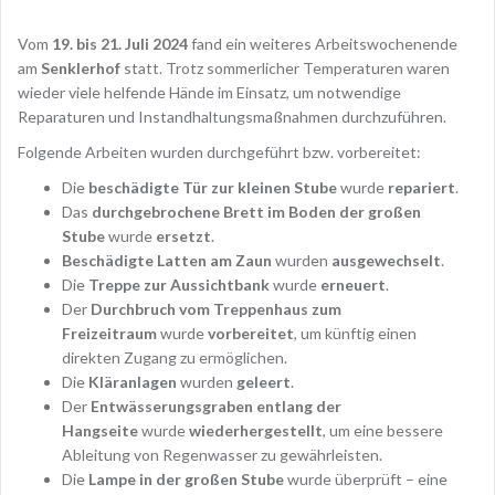
Vom
19. bis 21. Juli 2024
fand ein weiteres Arbeitswochenende
am
Senklerhof
statt. Trotz sommerlicher Temperaturen waren
wieder viele helfende Hände im Einsatz, um notwendige
Reparaturen und Instandhaltungsmaßnahmen durchzuführen.
Folgende Arbeiten wurden durchgeführt bzw. vorbereitet:
Die
beschädigte Tür zur kleinen Stube
wurde
repariert
.
Das
durchgebrochene Brett im Boden der großen
Stube
wurde
ersetzt
.
Beschädigte Latten am Zaun
wurden
ausgewechselt
.
Die
Treppe zur Aussichtbank
wurde
erneuert
.
Der
Durchbruch vom Treppenhaus zum
Freizeitraum
wurde
vorbereitet
, um künftig einen
direkten Zugang zu ermöglichen.
Die
Kläranlagen
wurden
geleert
.
Der
Entwässerungsgraben entlang der
Hangseite
wurde
wiederhergestellt
, um eine bessere
Ableitung von Regenwasser zu gewährleisten.
Die
Lampe in der großen Stube
wurde überprüft – eine