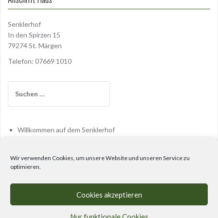
Senklerhof
In den Spirzen 15
79274 St. Märgen
Telefon: 07669 1010
Suchen
nach:
Willkommen auf dem Senklerhof
Haus
Verein
Wir verwenden Cookies, um unsere Website und unseren Service zu
optimieren.
Blog
Links
Impressum
Cookies akzeptieren
Nur funktionale Cookies