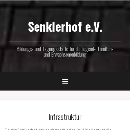
Zum
Inhalt
springen
Senklerhof e.V.
Bildungs- und Tagungsstätte für die Jugend-, Familien-
und Erwachsenenbildung
Infrastruktur
Da der Senklerhof etwas abgeschieden im Wald liegt ist die