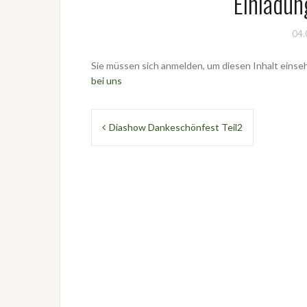
Einladu
04.
Sie müssen sich anmelden, um diesen Inhalt einse
bei uns
Beitragsnavigation
Diashow Dankeschönfest Teil2