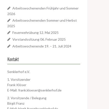
Arbeitswochenenden Frühjahr und Sommer
2026
Arbeitswochenenden Sommer und Herbst
Wochenenden belegt außer am 21.-23. August und am 18.-20. Dezember 20
2025
Feuerwehrübung 12. Mai 2025
Vorstandssitzung 06. Februar 2025
Arbeitswochenende 19. – 21. Juli 2024
Kontakt
Senklerhof e.V.
1. Vorsitzender
Frank Klöser
E-Mail:
frank.kloeser@senklerhof.de
2. Vorsitzende / Belegung
Birgit Franz
E-Mail:
birgit.franz@senklerhof.de