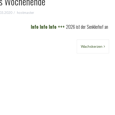
es Wochenende
03.2020
hostmaster
Info Info Info +++
2026 ist der Senklerhof an allen 
Wachskerzen